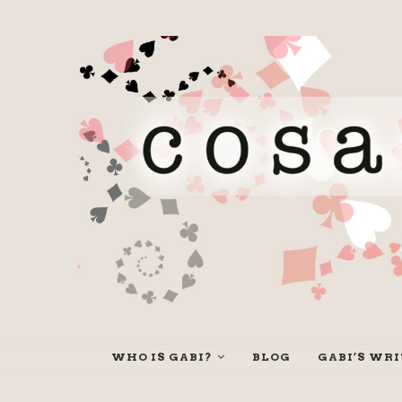
WHO IS GABI?
BLOG
GABI’S WR