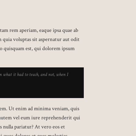
otam rem aperiam, eaque ipsa quae ab
 quia voluptas sit aspernatur aut odit
ro quisquam est, qui dolorem ipsum
arn what it had to teach, and not, when I
tem. Ut enim ad minima veniam, quis
 autem vel eum iure reprehenderit qui
 nulla pariatur? At vero eos et
i quos dolores et quas molestias