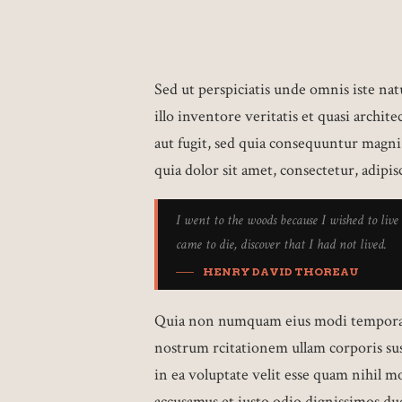
Sed ut perspiciatis unde omnis iste n
illo inventore veritatis et quasi archi
aut fugit, sed quia consequuntur magn
quia dolor sit amet, consectetur, adipisc
I went to the woods because I wished to live 
came to die, discover that I had not lived.
HENRY DAVID THOREAU
Quia non numquam eius modi tempora i
nostrum rcitationem ullam corporis sus
in ea voluptate velit esse quam nihil m
accusamus et iusto odio dignissimos du