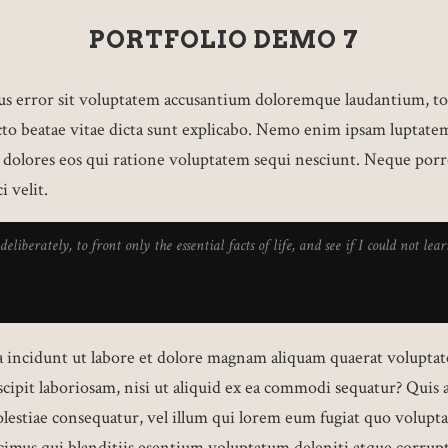
PORTFOLIO DEMO 7
atus error sit voluptatem accusantium doloremque laudantium, t
tecto beatae vitae dicta sunt explicabo. Nemo enim ipsam luptatem
i dolores eos qui ratione voluptatem sequi nesciunt. Neque por
i velit.
deliberately, to front only the essential facts of life, and see if I could not le
ncidunt ut labore et dolore magnam aliquam quaerat volupta
cipit laboriosam, nisi ut aliquid ex ea commodi sequatur? Quis
olestiae consequatur, vel illum qui lorem eum fugiat quo voluptas
cimus qui blanditiis esentium voluptatum deleniti atque corrupt